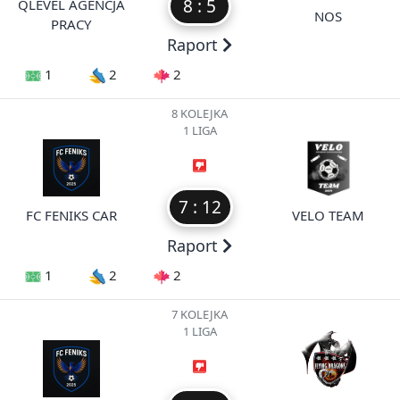
8 : 5
QLEVEL AGENCJA
NOS
PRACY
Raport
1
2
2
8 KOLEJKA
1 LIGA
7 : 12
FC FENIKS CAR
VELO TEAM
Raport
1
2
2
7 KOLEJKA
1 LIGA