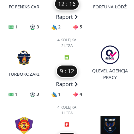
12 : 16
FC FENIKS CAR
FORTUNA ŁÓDŹ
Raport
1
3
2
5
4 KOLEJKA
2 LIGA
9 : 12
QLEVEL AGENCJA
TURBOKOZAKI
PRACY
Raport
1
3
1
4
4 KOLEJKA
1 LIGA