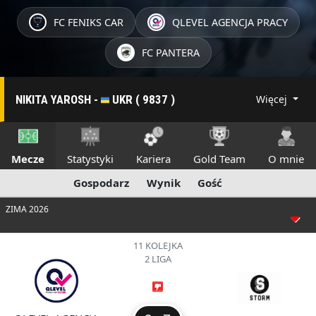
FC FENIKS CAR
QLEVEL AGENCJA PRACY
FC PANTERA
NIKITA YAROSH -
UKR ( 9837 )
Więcej
Mecze
Statystyki
Kariera
Gold Team
O mnie
Gospodarz
Wynik
Gość
ZIMA 2026
11 KOLEJKA
2 LIGA