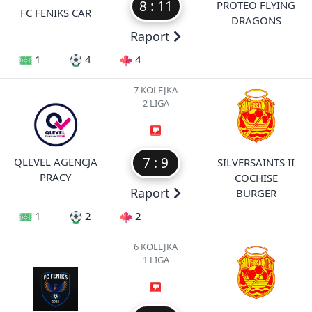
8 : 11
PROTEO FLYING
FC FENIKS CAR
DRAGONS
Raport
1
4
4
7 KOLEJKA
2 LIGA
7 : 9
QLEVEL AGENCJA
SILVERSAINTS II
PRACY
COCHISE
Raport
BURGER
1
2
2
6 KOLEJKA
1 LIGA