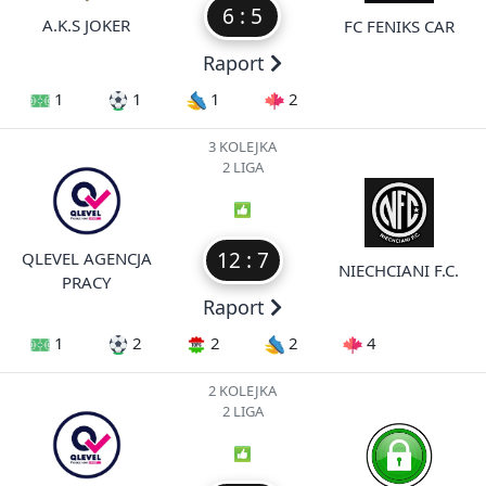
6 : 5
A.K.S JOKER
FC FENIKS CAR
Raport
1
1
1
2
3 KOLEJKA
2 LIGA
12 : 7
QLEVEL AGENCJA
NIECHCIANI F.C.
PRACY
Raport
1
2
2
2
4
2 KOLEJKA
2 LIGA