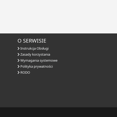
O SERWISIE
Instrukcja Obsługi
Zasady korzystania
Wymagania systemowe
Polityka prywatności
RODO