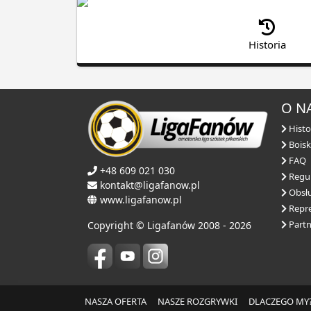
Historia
O N
Histo
Boisk
FAQ
+48 609 021 030
Regu
kontakt@ligafanow.pl
Obsłu
www.ligafanow.pl
Repre
Partn
Copyright © Ligafanów 2008 - 2026
NASZA OFERTA
NASZE ROZGRYWKI
DLACZEGO MY