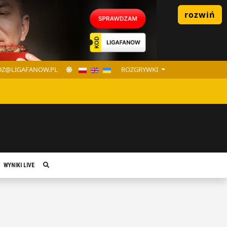
rozwiń
Z@LIGAFANOW.PL
ROZGRYWKI
WYNIKI LIVE