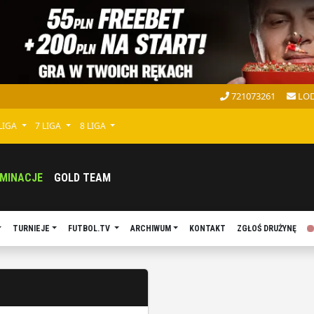
721073261
LOD
 LIGA
7 LIGA
8 LIGA
MINACJE
GOLD TEAM
TURNIEJE
FUTBOL.TV
ARCHIWUM
KONTAKT
ZGŁOŚ DRUŻYNĘ