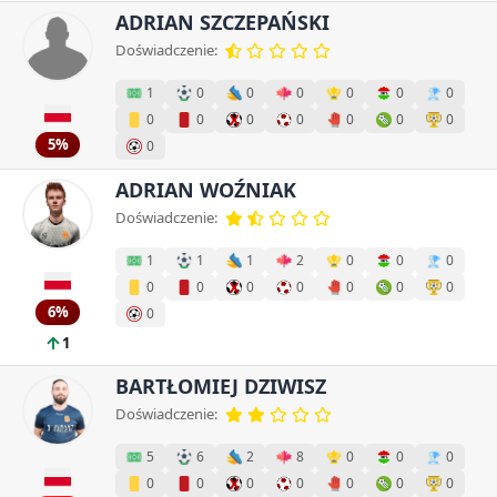
ADRIAN SZCZEPAŃSKI
Doświadczenie:
1
0
0
0
0
0
0
0
0
0
0
0
0
0
5%
0
ADRIAN WOŹNIAK
Doświadczenie:
1
1
1
2
0
0
0
0
0
0
0
0
0
0
6%
0
1
BARTŁOMIEJ DZIWISZ
Doświadczenie:
5
6
2
8
0
0
0
0
0
0
0
0
0
0