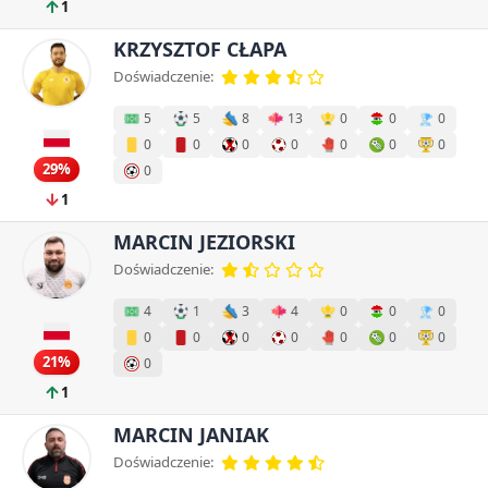
1
KRZYSZTOF CŁAPA
Doświadczenie:
5
5
8
13
0
0
0
0
0
0
0
0
0
0
29%
0
1
MARCIN JEZIORSKI
Doświadczenie:
4
1
3
4
0
0
0
0
0
0
0
0
0
0
21%
0
1
MARCIN JANIAK
Doświadczenie: