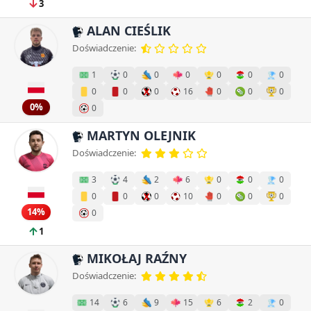
3
ALAN CIEŚLIK
Doświadczenie:
1
0
0
0
0
0
0
0
0
0
16
0
0
0
0%
0
MARTYN OLEJNIK
Doświadczenie:
3
4
2
6
0
0
0
0
0
0
10
0
0
0
14%
0
1
MIKOŁAJ RAŹNY
Doświadczenie:
14
6
9
15
6
2
0