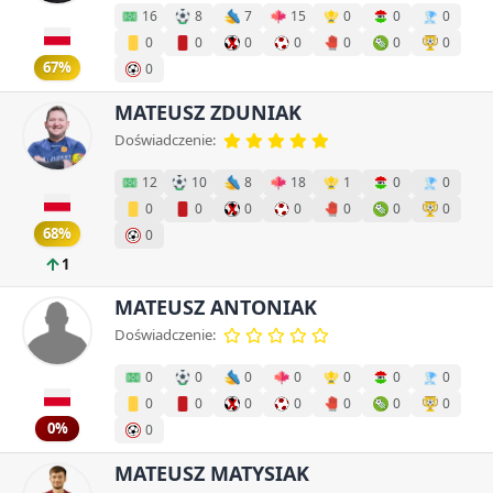
16
8
7
15
0
0
0
0
0
0
0
0
0
0
67%
0
MATEUSZ ZDUNIAK
Doświadczenie:
12
10
8
18
1
0
0
0
0
0
0
0
0
0
68%
0
1
MATEUSZ ANTONIAK
Doświadczenie:
0
0
0
0
0
0
0
0
0
0
0
0
0
0
0%
0
MATEUSZ MATYSIAK