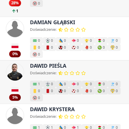
28%
0
1
DAMIAN GŁĄBSKI
Doświadczenie:
0
0
0
0
0
0
0
0
0
0
0
0
0
0
0%
0
DAWID PIEŚLA
Doświadczenie:
1
0
0
0
0
0
0
0
0
0
0
0
0
0
5%
0
DAWID KRYSTERA
Doświadczenie:
1
1
0
1
0
0
0