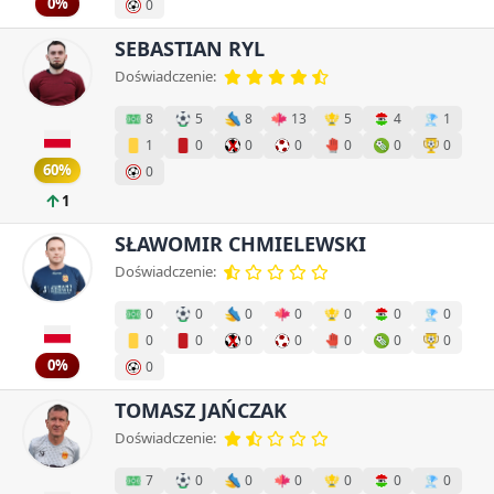
0%
0
SEBASTIAN RYL
Doświadczenie:
8
5
8
13
5
4
1
1
0
0
0
0
0
0
60%
0
1
SŁAWOMIR CHMIELEWSKI
Doświadczenie:
0
0
0
0
0
0
0
0
0
0
0
0
0
0
0%
0
TOMASZ JAŃCZAK
Doświadczenie:
7
0
0
0
0
0
0