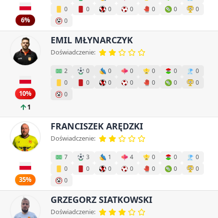
0
0
0
0
0
0
0
6%
0
EMIL MŁYNARCZYK
Doświadczenie:
2
0
0
0
0
0
0
0
0
0
0
0
0
0
10%
0
1
FRANCISZEK ARĘDZKI
Doświadczenie:
7
3
1
4
0
0
0
0
0
0
0
0
0
0
35%
0
GRZEGORZ SIATKOWSKI
Doświadczenie: