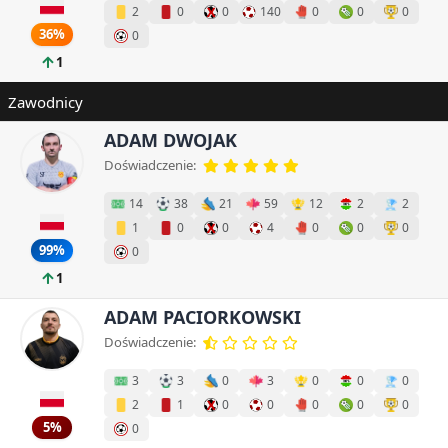
2
0
0
140
0
0
0
36%
0
1
Zawodnicy
ADAM DWOJAK
Doświadczenie:
14
38
21
59
12
2
2
1
0
0
4
0
0
0
99%
0
1
ADAM PACIORKOWSKI
Doświadczenie:
3
3
0
3
0
0
0
2
1
0
0
0
0
0
5%
0