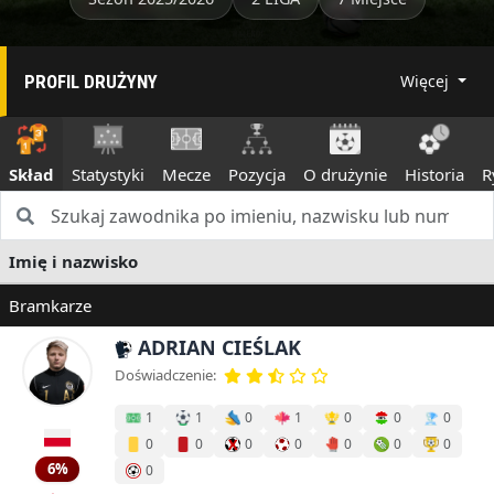
PROFIL DRUŻYNY
Więcej
Skład
Statystyki
Mecze
Pozycja
O drużynie
Historia
R
Imię i nazwisko
Bramkarze
ADRIAN CIEŚLAK
Doświadczenie:
1
1
0
1
0
0
0
0
0
0
0
0
0
0
6%
0