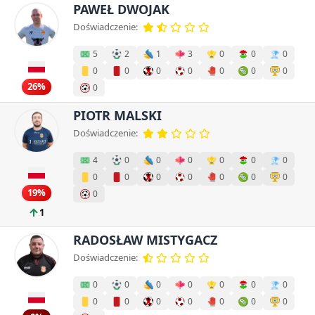
PAWEŁ DWOJAK
Doświadczenie:
5
2
1
3
0
0
0
0
0
0
0
0
0
0
26%
0
PIOTR MALSKI
Doświadczenie:
4
0
0
0
0
0
0
0
0
0
0
0
0
0
19%
0
1
RADOSŁAW MISTYGACZ
Doświadczenie:
0
0
0
0
0
0
0
0
0
0
0
0
0
0