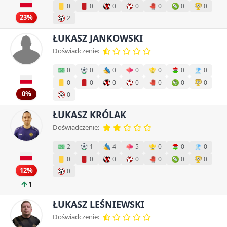
0
0
0
0
0
0
0
23%
2
ŁUKASZ JANKOWSKI
Doświadczenie:
0
0
0
0
0
0
0
0
0
0
0
0
0
0
0%
0
ŁUKASZ KRÓLAK
Doświadczenie:
2
1
4
5
0
0
0
0
0
0
0
0
0
0
12%
0
1
ŁUKASZ LEŚNIEWSKI
Doświadczenie: