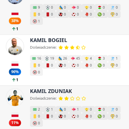
9
0
0
0
0
0
0
0
0
0
0
0
0
0
38%
1
1
KAMIL BOGIEL
Doświadczenie:
16
19
26
45
4
3
1
0
0
0
0
0
0
0
96%
0
1
KAMIL ZDUNIAK
Doświadczenie:
2
1
0
1
0
0
0
0
0
0
0
0
0
0
11%
0