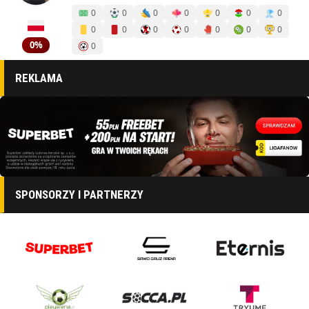
0
0
0
0
0
0
0
0
0
0
0
0
0
0
0%
0
REKLAMA
SPONSORZY I PARTNERZY