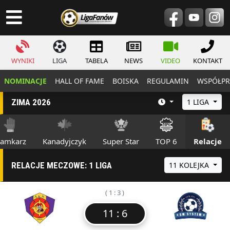
WYNIKI
LIGA
TABELA
NEWS
VIDEO
KONTAKT
NOMINACJE
HALL OF FAME
BOISKA
REGULAMIN
WSPÓŁPR
ZIMA 2026
1 LIGA
ramkarz
Kanadyjczyk
Super Star
TOP 6
Relacje
RELACJE MECZOWE: 1 LIGA
11 KOLEJKA
( 1 : 3 )
11 : 6