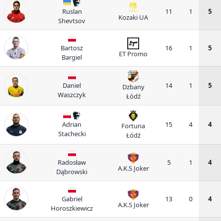
Ruslan
11
1
5
Kozaki UA
Shevtsov
Bartosz
16
1
5
ET Promo
Bargiel
Daniel
14
1
5
Dzbany
Waszczyk
Łódź
Adrian
15
4
4
Fortuna
Stachecki
Łódź
Radosław
5
1
4
A.K.S Joker
Dąbrowski
Gabriel
13
0
4
A.K.S Joker
Horoszkiewicz