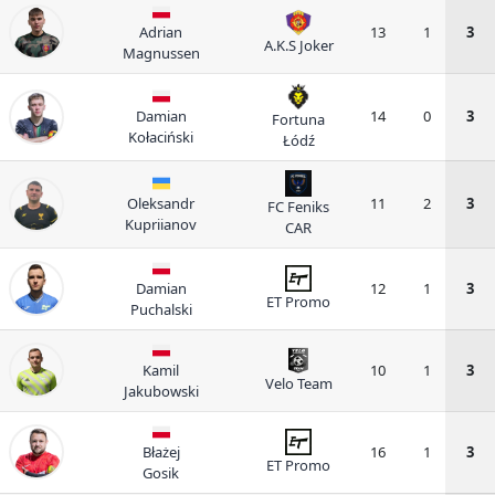
Adrian
13
1
3
A.K.S Joker
Magnussen
Damian
14
0
3
Fortuna
Kołaciński
Łódź
Oleksandr
11
2
3
FC Feniks
Kupriianov
CAR
Damian
12
1
3
ET Promo
Puchalski
Kamil
10
1
3
Velo Team
Jakubowski
Błażej
16
1
3
ET Promo
Gosik