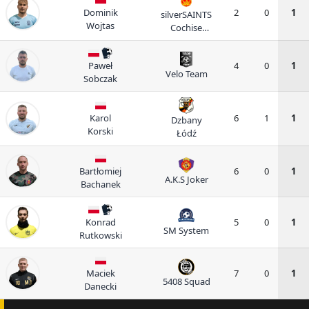
Dominik
2
0
1
silverSAINTS
Wojtas
Cochise
Burger
Paweł
4
0
1
Velo Team
Sobczak
Karol
6
1
1
Dzbany
Korski
Łódź
Bartłomiej
6
0
1
A.K.S Joker
Bachanek
Konrad
5
0
1
SM System
Rutkowski
Maciek
7
0
1
5408 Squad
Danecki