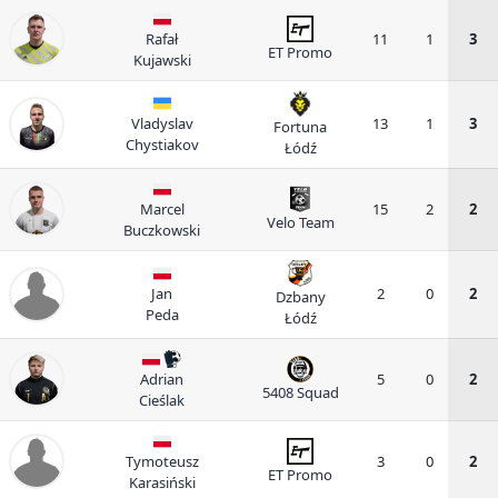
Rafał
11
1
3
ET Promo
Kujawski
Vladyslav
13
1
3
Fortuna
Chystiakov
Łódź
Marcel
15
2
2
Velo Team
Buczkowski
Jan
2
0
2
Dzbany
Peda
Łódź
Adrian
5
0
2
5408 Squad
Cieślak
Tymoteusz
3
0
2
ET Promo
Karasiński