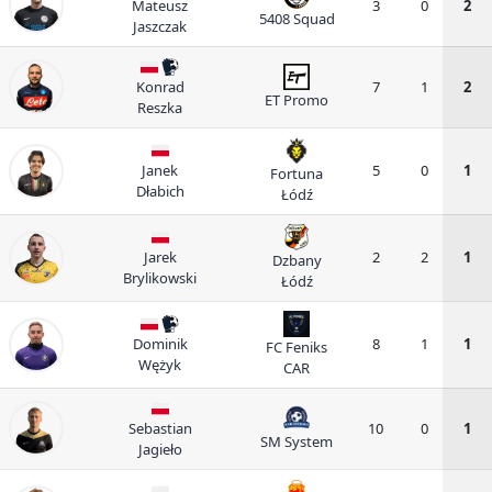
Mateusz
3
0
2
5408 Squad
Jaszczak
Konrad
7
1
2
ET Promo
Reszka
Janek
5
0
1
Fortuna
Dłabich
Łódź
Jarek
2
2
1
Dzbany
Brylikowski
Łódź
Dominik
8
1
1
FC Feniks
Wężyk
CAR
Sebastian
10
0
1
SM System
Jagieło