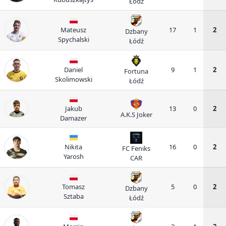
Łódź
Mateusz
17
1
2
Dzbany
Spychalski
Łódź
Daniel
9
1
2
Fortuna
Skolimowski
Łódź
Jakub
13
0
2
A.K.S Joker
Damazer
Nikita
16
0
2
FC Feniks
Yarosh
CAR
Tomasz
5
0
2
Dzbany
Sztaba
Łódź