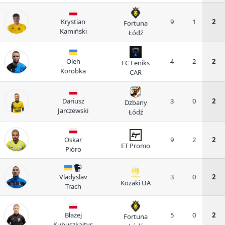
Krystian
9
1
2
Fortuna
Kamiński
Łódź
Oleh
4
2
2
FC Feniks
Korobka
CAR
Dariusz
3
0
2
Dzbany
Jarczewski
Łódź
Oskar
9
2
2
ET Promo
Pióro
Vladyslav
3
0
2
Kozaki UA
Trach
Błażej
5
0
2
Fortuna
Kubuszkajtys