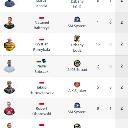
Marcin
3
1
2
Dzbany
Kacela
Łódź
Nataniel
1
0
2
SM System
Balcerzyk
Krystian
15
0
2
Dzbany
Pomykała
Łódź
Paweł
2
0
2
5408 Squad
Sobczak
Jakub
5
0
2
A.K.S Joker
Horoszkiewicz
Robert
9
1
2
SM System
Oborowski