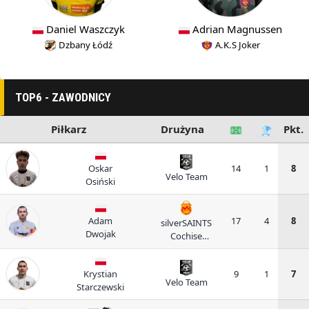
Daniel Waszczyk
Adrian Magnussen
Dzbany Łódź
A.K.S Joker
TOP6 - ZAWODNICY
Piłkarz
Drużyna
Pkt.
Oskar
14
1
8
Velo Team
Osiński
Adam
17
4
8
silverSAINTS
Dwojak
Cochise
Burger
Krystian
9
1
7
Velo Team
Starczewski