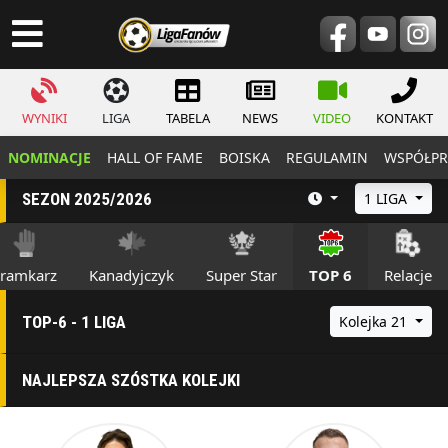
WYNIKI
LIGA
TABELA
NEWS
VIDEO
KONTAKT
NOMINACJE
HALL OF FAME
BOISKA
REGULAMIN
WSPÓŁPR
SEZON 2025/2026
1 LIGA
ramkarz
Kanadyjczyk
Super Star
TOP 6
Relacje
TOP-6 - 1 LIGA
Kolejka 21
NAJLEPSZA SZÓSTKA KOLEJKI