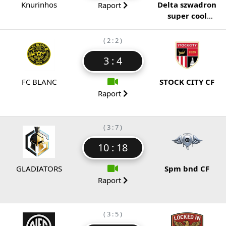
Knurinhos
Delta szwadron
Raport
super cool
komando wilków
alfa
( 2 : 2 )
3 : 4
FC BLANC
STOCK CITY CF
Raport
( 3 : 7 )
10 : 18
GLADIATORS
Spm bnd CF
Raport
( 3 : 5 )