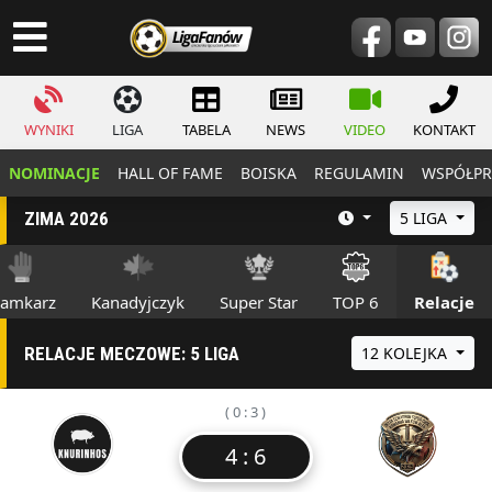
WYNIKI
LIGA
TABELA
NEWS
VIDEO
KONTAKT
NOMINACJE
HALL OF FAME
BOISKA
REGULAMIN
WSPÓŁPR
ZIMA 2026
5 LIGA
ramkarz
Kanadyjczyk
Super Star
TOP 6
Relacje
RELACJE MECZOWE: 5 LIGA
12 KOLEJKA
( 0 : 3 )
4 : 6