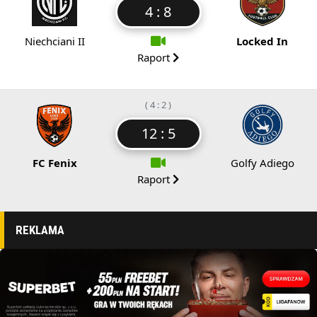
4 : 8
Niechciani II
Locked In
Raport
( 4 : 2 )
12 : 5
FC Fenix
Golfy Adiego
Raport
REKLAMA