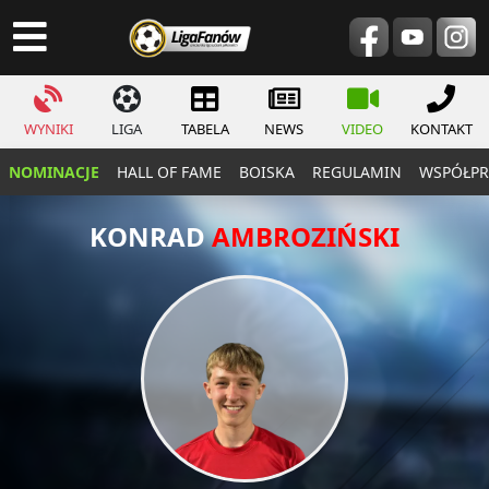
WYNIKI
LIGA
TABELA
NEWS
VIDEO
KONTAKT
NOMINACJE
HALL OF FAME
BOISKA
REGULAMIN
WSPÓŁPR
KONRAD
AMBROZIŃSKI