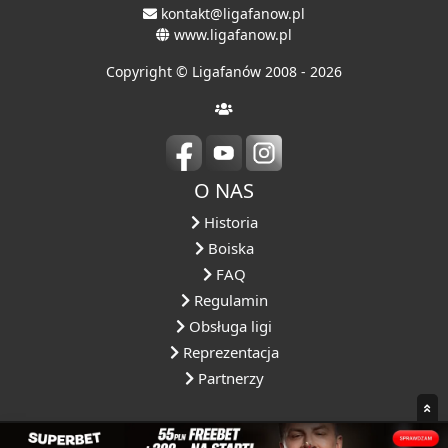
kontakt@ligafanow.pl
www.ligafanow.pl
Copyright © Ligafanów 2008 - 2026
O NAS
Historia
Boiska
FAQ
Regulamin
Obsługa ligi
Reprezentacja
Partnerzy
NASZA OFERTA
NASZE ROZGRYWKI
DLACZEGO MY?
SPOŁECZNOŚ