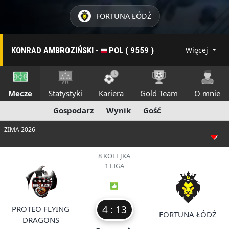
FORTUNA ŁÓDŹ
KONRAD AMBROZIŃSKI -
POL ( 9559 )
Więcej
Mecze
Statystyki
Kariera
Gold Team
O mnie
Gospodarz
Wynik
Gość
ZIMA 2026
8 KOLEJKA
1 LIGA
4 : 13
PROTEO FLYING
FORTUNA ŁÓDŹ
DRAGONS