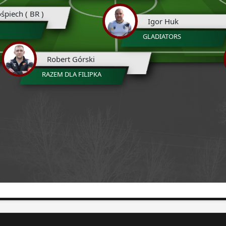
śpiech ( BR )
Igor Huk
GLADIATORS
Robert Górski
RAZEM DLA FILIPKA