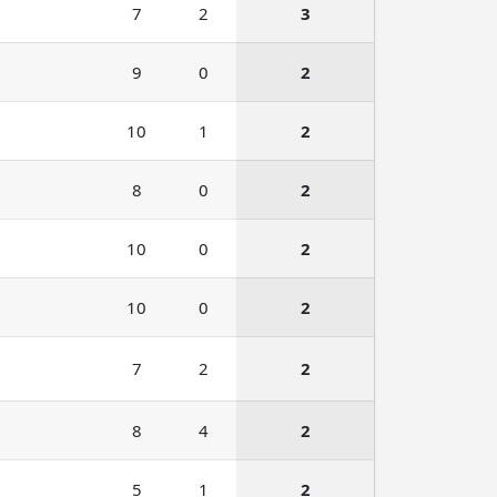
7
2
3
9
0
2
10
1
2
8
0
2
10
0
2
10
0
2
7
2
2
8
4
2
5
1
2