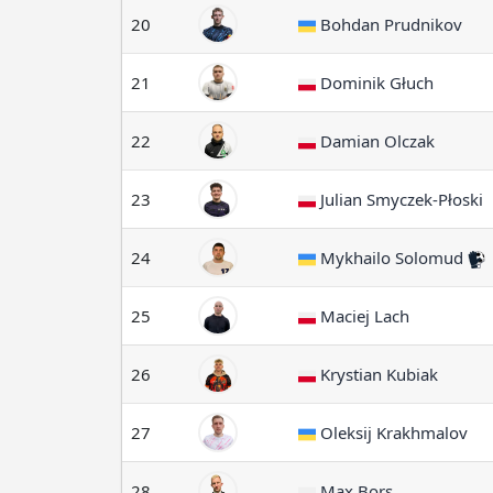
20
Bohdan Prudnikov
21
Dominik Głuch
22
Damian Olczak
23
Julian Smyczek-Płoski
24
Mykhailo Solomud
25
Maciej Lach
26
Krystian Kubiak
27
Oleksij Krakhmalov
28
Max Bors