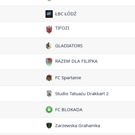
ŁBC ŁÓDŹ
TIFOZI
GLADIATORS
RAZEM DLA FILIPKA
FC Spartanie
Studio Tatuażu Drakkart 2
FC BLOKADA
Zarzewska Grahamka