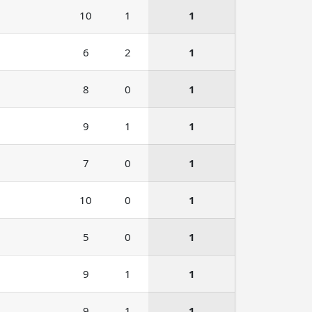
10
1
1
6
2
1
8
0
1
9
1
1
7
0
1
10
0
1
5
0
1
9
1
1
9
1
1