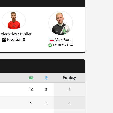
Vladyslav Smoliar
Max Bors
Niechciani II
FC BLOKADA
Punkty
10
5
4
9
2
3