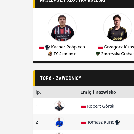
NAJLEPSZA SZÓSTKA KOLEJKI
Kacper Pośpiech
Grzegorz Kubs
FC Spartanie
Zarzewska Graha
TOP6 - ZAWODNICY
lp.
Imię i nazwisko
1
Robert Górski
2
Tomasz Kunc