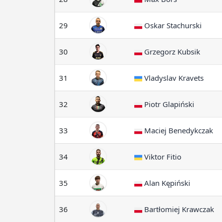
29
Oskar Stachurski
30
Grzegorz Kubsik
31
Vladyslav Kravets
32
Piotr Glapiński
33
Maciej Benedykczak
34
Viktor Fitio
35
Alan Kępiński
36
Bartłomiej Krawczak