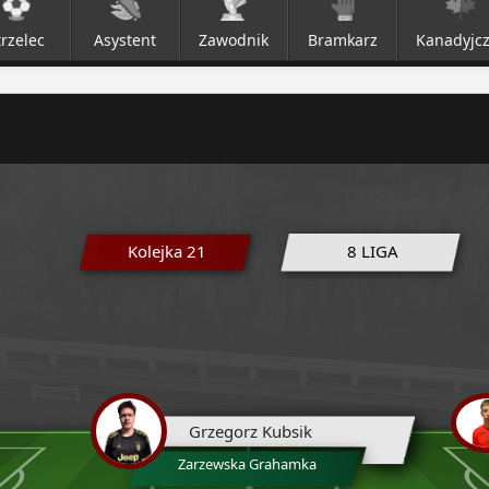
trzelec
Asystent
Zawodnik
Bramkarz
Kanadyjc
Kolejka 21
8 LIGA
Grzegorz Kubsik
Zarzewska Grahamka