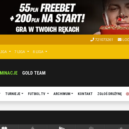
721073261
LOD
 LIGA
7 LIGA
8 LIGA
MINACJE
GOLD TEAM
TURNIEJE
FUTBOL.TV
ARCHIWUM
KONTAKT
ZGŁOŚ DRUŻYNĘ