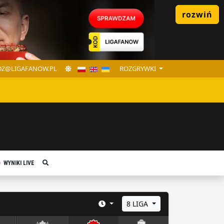
rozwiń
Z@LIGAFANOW.PL
ROZGRYWKI
WYNIKI LIVE
8 LIGA