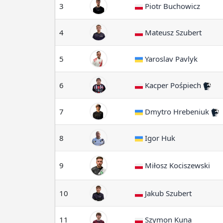
3
Piotr Buchowicz
4
Mateusz Szubert
5
Yaroslav Pavlyk
6
Kacper Pośpiech
7
Dmytro Hrebeniuk
8
Igor Huk
9
Miłosz Kociszewski
10
Jakub Szubert
11
Szymon Kuna